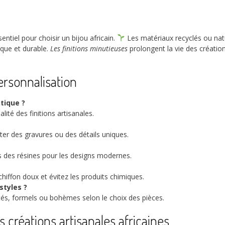
entiel pour choisir un bijou africain.
Les matériaux recyclés ou natu
ique et durable.
Les finitions minutieuses
prolongent la vie des créations
personnalisation
tique ?
alité des finitions artisanales.
outer des gravures ou des détails uniques.
ois des résines pour les designs modernes.
 chiffon doux et évitez les produits chimiques.
styles ?
tés, formels ou bohèmes selon le choix des pièces.
 créations artisanales africaines