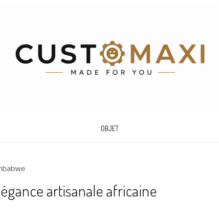
OBJET
mbabwe
égance artisanale africaine