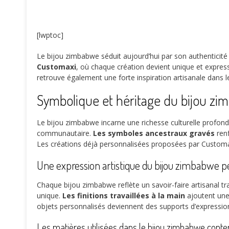
[lwptoc]
Le bijou zimbabwe séduit aujourd’hui par son authenticité e
Customaxi
, où chaque création devient unique et express
retrouve également une forte inspiration artisanale dans le
Symbolique et héritage du bijou zim
Le bijou zimbabwe incarne une richesse culturelle profond
communautaire.
Les symboles ancestraux gravés
renf
Les créations déjà personnalisées proposées par Customa
Une expression artistique du bijou zimbabwe p
Chaque bijou zimbabwe reflète un savoir-faire artisanal t
unique.
Les finitions travaillées à la main
ajoutent une
objets personnalisés deviennent des supports d’expression
Les matières utilisées dans le bijou zimbabwe cont