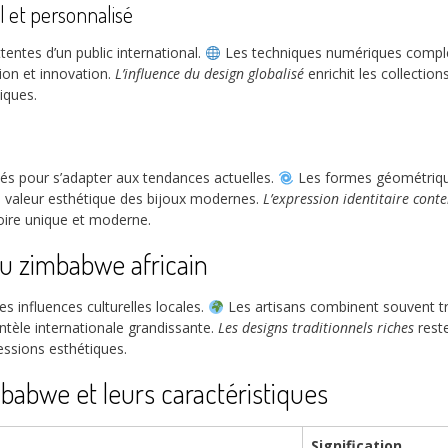
 et personnalisé
entes d’un public international.
Les techniques numériques complèt
ion et innovation.
L’influence du design globalisé
enrichit les collection
iques.
és pour s’adapter aux tendances actuelles.
Les formes géométrique
a valeur esthétique des bijoux modernes.
L’expression identitaire con
oire unique et moderne.
ou zimbabwe africain
es influences culturelles locales.
Les artisans combinent souvent tr
ntèle internationale grandissante.
Les designs traditionnels riches
reste
essions esthétiques.
babwe et leurs caractéristiques
Signification