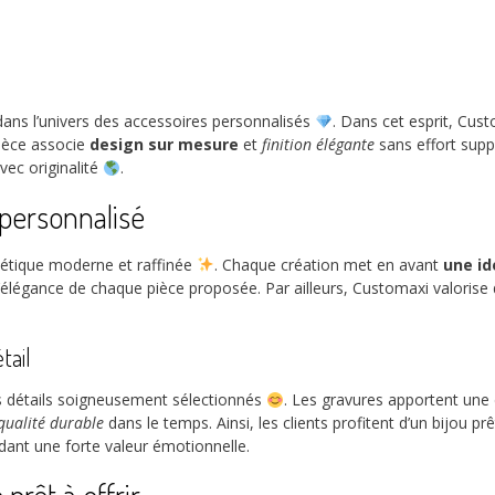
ns l’univers des accessoires personnalisés
. Dans cet esprit, Cus
pièce associe
design sur mesure
et
finition élégante
sans effort supp
vec originalité
.
 personnalisé
hétique moderne et raffinée
. Chaque création met en avant
une id
l’élégance de chaque pièce proposée. Par ailleurs, Customaxi valorise 
tail
s détails soigneusement sélectionnés
. Les gravures apportent un
qualité durable
dans le temps. Ainsi, les clients profitent d’un bijou p
dant une forte valeur émotionnelle.