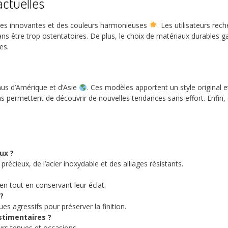
actuelles
mes innovantes et des couleurs harmonieuses
. Les utilisateurs rec
s être trop ostentatoires. De plus, le choix de matériaux durables gar
es.
nus d’Amérique et d’Asie
. Ces modèles apportent un style original et
ons permettent de découvrir de nouvelles tendances sans effort. Enfin,
ux ?
cieux, de l’acier inoxydable et des alliages résistants.
en tout en conservant leur éclat.
?
ues agressifs pour préserver la finition.
estimentaires ?
eurs tenues et occasions.