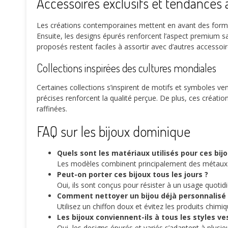
Accessoires exclusifs et tendances 
Les créations contemporaines mettent en avant des for
Ensuite, les designs épurés renforcent l’aspect premium san
proposés restent faciles à assortir avec d’autres accessoir
Collections inspirées des cultures mondiales
Certaines collections s’inspirent de motifs et symboles ve
précises renforcent la qualité perçue. De plus, ces créati
raffinées.
FAQ sur les bijoux dominique
Quels sont les matériaux utilisés pour ces bijo
Les modèles combinent principalement des métaux pré
Peut-on porter ces bijoux tous les jours ?
Oui, ils sont conçus pour résister à un usage quotidi
Comment nettoyer un bijou déjà personnalisé 
Utilisez un chiffon doux et évitez les produits chimiq
Les bijoux conviennent-ils à tous les styles v
Oui, les designs épurés et variés s’adaptent à plusi