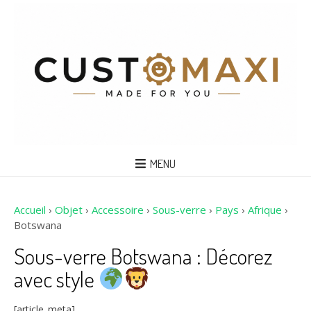
MENU
Accueil
›
Objet
›
Accessoire
›
Sous-verre
›
Pays
›
Afrique
›
Botswana
Sous-verre Botswana : Décorez
avec style
[article_meta]