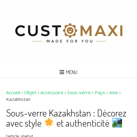
MENU
Accueil
›
Objet
›
Accessoire
›
Sous-verre
›
Pays
›
Asie
›
Kazakhstan
Sous-verre Kazakhstan : Décorez
avec style
et authenticité
[article_meta]