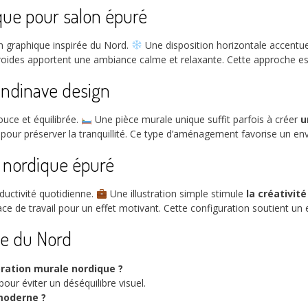
que pour salon épuré
on graphique inspirée du Nord.
Une disposition horizontale accent
froides apportent une ambiance calme et relaxante. Cette approche est
andinave design
uce et équilibrée.
Une pièce murale unique suffit parfois à créer
u
ts pour préserver la tranquillité. Ce type d’aménagement favorise un 
e nordique épuré
ductivité quotidienne.
Une illustration simple stimule
la créativit
space de travail pour un effet motivant. Cette configuration soutient u
ée du Nord
ration murale nordique ?
 pour éviter un déséquilibre visuel.
 moderne ?