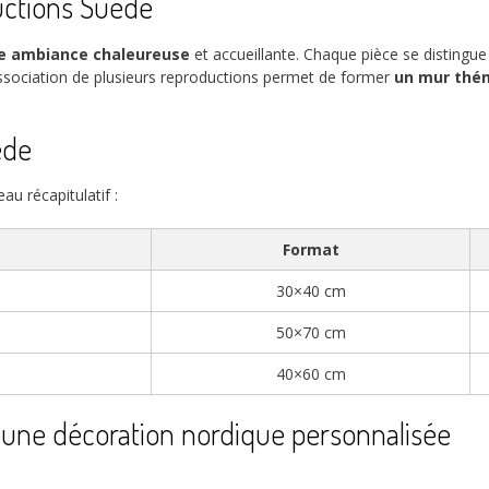
uctions Suède
e ambiance chaleureuse
et accueillante. Chaque pièce se distingu
association de plusieurs reproductions permet de former
un mur thé
ède
au récapitulatif :
Format
30×40 cm
50×70 cm
40×60 cm
r une décoration nordique personnalisée