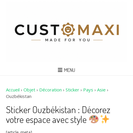
MENU
Accueil
›
Objet
›
Décoration
›
Sticker
›
Pays
›
Asie
›
Ouzbékistan
Sticker Ouzbékistan : Décorez
votre espace avec style
[article_meta]