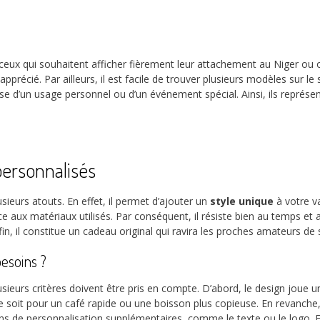
ux qui souhaitent afficher fièrement leur attachement au Niger ou of
 apprécié. Par ailleurs, il est facile de trouver plusieurs modèles sur le
isse d’un usage personnel ou d’un événement spécial. Ainsi, ils représ
personnalisés
ieurs atouts. En effet, il permet d’ajouter un
style unique
à votre va
e aux matériaux utilisés. Par conséquent, il résiste bien au temps et a
fin, il constitue un cadeau original qui ravira les proches amateurs de 
esoins ?
usieurs critères doivent être pris en compte. D’abord, le design joue u
 ce soit pour un café rapide ou une boisson plus copieuse. En revanche,
ns de personnalisation supplémentaires, comme le texte ou le logo. Enf