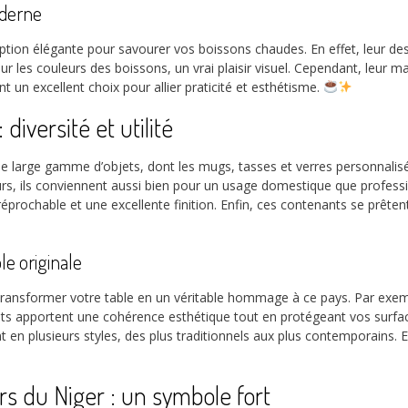
oderne
option élégante pour savourer vos boissons chaudes. En effet, leur 
eur les couleurs des boissons, un vrai plaisir visuel. Cependant, leur 
 un excellent choix pour allier praticité et esthétisme.
diversité et utilité
 large gamme d’objets, dont les mugs, tasses et verres personnalisés.
eurs, ils conviennent aussi bien pour un usage domestique que profes
rréprochable et une excellente finition. Enfin, ces contenants se prêt
le originale
 transformer votre table en un véritable hommage à ce pays. Par exem
ts apportent une cohérence esthétique tout en protégeant vos surface
clinent en plusieurs styles, des plus traditionnels aux plus contempora
rs du Niger : un symbole fort