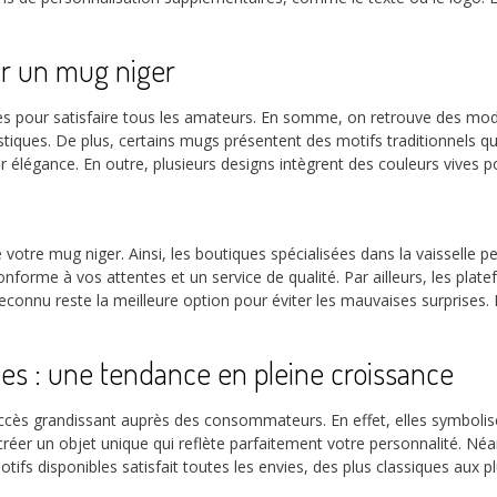
our un mug niger
yles pour satisfaire tous les amateurs. En somme, on retrouve des mo
stiques. De plus, certains mugs présentent des motifs traditionnels qu
ur élégance. En outre, plusieurs designs intègrent des couleurs vives p
de votre mug niger. Ainsi, les boutiques spécialisées dans la vaisselle
rme à vos attentes et un service de qualité. Par ailleurs, les platefo
e reconnu reste la meilleure option pour éviter les mauvaises surprises.
ées : une tendance en pleine croissance
cès grandissant auprès des consommateurs. En effet, elles symbolisent
 créer un objet unique qui reflète parfaitement votre personnalité. Né
 motifs disponibles satisfait toutes les envies, des plus classiques aux p