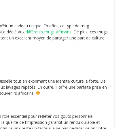
frir un cadeau unique. En effet, ce type de mug
 site dédié aux
différents mugs africains
. De plus, ces mugs
entent un excellent moyen de partager une part de culture
isselle tout en exprimant une identité culturelle forte. De
ux lavages répétés. En outre, il offre une parfaite prise en
souvenirs africains.
n rôle essentiel pour refléter vos goûts personnels.
 la qualité de l’impression garantit un rendu durable et
in, le prix reste un facteur à ne pas négliger selon votre