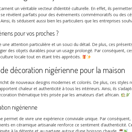
arnent un véritable vecteur d’identité culturelle. En effet, ils perme
les se révèlent parfaits pour des événements commémoratifs ou des cé
 Ainsi, ils séduisent aussi bien les particuliers que les entreprises so
ériens pour vos proches ?
une attention particulière et un souci du détail. De plus, ces présents r
ilégier des objets durables pour un usage prolongé. Par conséquent, ce
a culture locale tout en étant très appréciés.
 de décoration nigérienne pour la maison
ichit de nouveaux designs modernes et colorés. De plus, ces styles re
ortent chaleur et authenticité à tous les intérieurs. Ainsi, ils s’ad
écoration thématique très prisée par les amateurs d’art africain.
ration nigérienne
 permet de vivre une expérience conviviale unique. Par conséquent, il
léments en céramique artisanale renforce ce sentiment d’authenticité. 
 invite à la détente et au partage autour d’une boisson chaude.