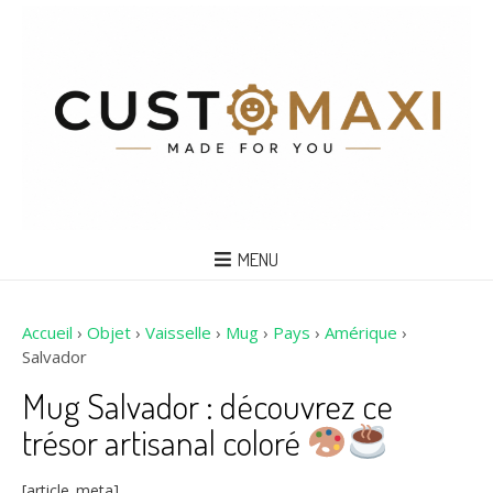
MENU
Accueil
›
Objet
›
Vaisselle
›
Mug
›
Pays
›
Amérique
›
Salvador
Mug Salvador : découvrez ce
trésor artisanal coloré
[article_meta]