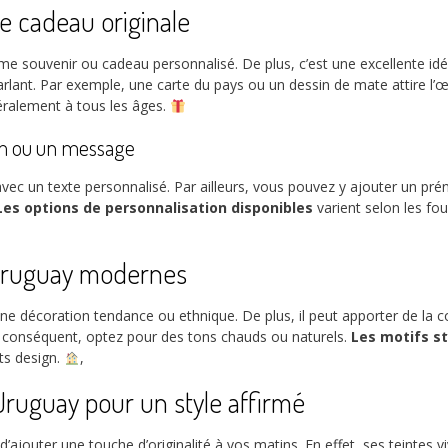
e cadeau originale
e souvenir ou cadeau personnalisé. De plus, c’est une excellente idé
lant. Par exemple, une carte du pays ou un dessin de mate attire l’œ
éralement à tous les âges.
om ou un message
avec un texte personnalisé. Par ailleurs, vous pouvez y ajouter un p
Les options de personnalisation disponibles
varient selon les fo
 uruguay modernes
décoration tendance ou ethnique. De plus, il peut apporter de la cou
Par conséquent, optez pour des tons chauds ou naturels.
Les motifs st
ts design.
,
’Uruguay pour un style affirmé
jouter une touche d’originalité à vos matins. En effet, ses teintes vi