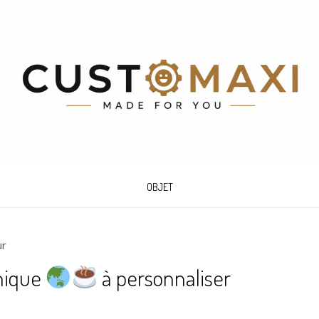
OBJET
ur
nique
à personnaliser