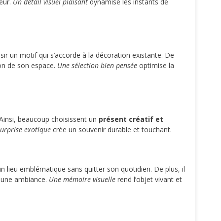
eur.
Un détail visuel plaisant
dynamise les instants de
isir un motif qui s’accorde à la décoration existante. De
tion de son espace.
Une sélection bien pensée
optimise la
e. Ainsi, beaucoup choisissent un
présent créatif et
urprise exotique
crée un souvenir durable et touchant.
lieu emblématique sans quitter son quotidien. De plus, il
ou une ambiance.
Une mémoire visuelle
rend l’objet vivant et