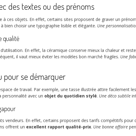
ec des textes ou des prénoms
lle à ces objets. En effet, certains sites proposent de graver un préno
 bien choisir une typographie lisible et élégante.
Une personnalisatio
 qualité
d’utilisation. En effet, la céramique conserve mieux la chaleur et rest
quent, il vaut mieux éviter les modèles bon marché fragiles.
Une fabr
au pour se démarquer
pace de travail. Par exemple, une tasse illustrée attire facilement le
sa personnalité avec un
objet du quotidien stylé
.
Une déco subtile
in
gapour
nts vendeurs. En effet, certains proposent des tarifs compétitifs pour d
ons offrent un
excellent rapport qualité-prix
.
Une bonne affaire
perm