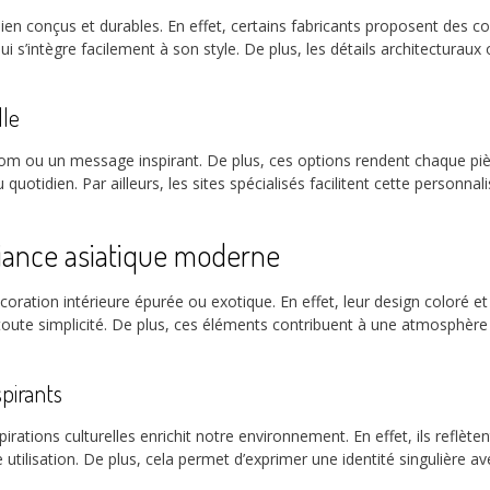
bien conçus et durables. En effet, certains fabricants proposent des col
ui s’intègre facilement à son style. De plus, les détails architecturau
lle
m ou un message inspirant. De plus, ces options rendent chaque pièce
au quotidien. Par ailleurs, les sites spécialisés facilitent cette personnal
biance asiatique moderne
oration intérieure épurée ou exotique. En effet, leur design coloré e
oute simplicité. De plus, ces éléments contribuent à une atmosphère 
spirants
rations culturelles enrichit notre environnement. En effet, ils reflète
 utilisation. De plus, cela permet d’exprimer une identité singulière a