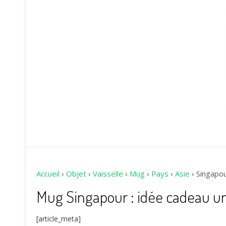
Accueil
›
Objet
›
Vaisselle
›
Mug
›
Pays
›
Asie
›
Singapo
Mug Singapour : idée cadeau u
[article_meta]