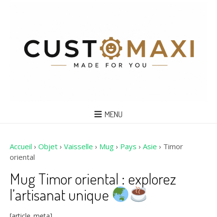
MENU
Accueil
›
Objet
›
Vaisselle
›
Mug
›
Pays
›
Asie
›
Timor
oriental
Mug Timor oriental : explorez
l’artisanat unique
[article_meta]