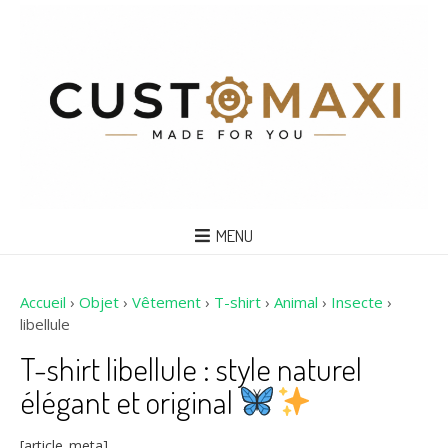
MENU
Accueil
›
Objet
›
Vêtement
›
T-shirt
›
Animal
›
Insecte
›
libellule
T-shirt libellule : style naturel
élégant et original
[article_meta]