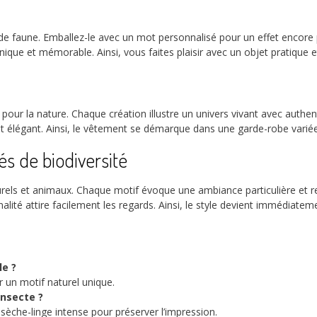
et de faune. Emballez-le avec un mot personnalisé pour un effet encor
ique et mémorable. Ainsi, vous faites plaisir avec un objet pratique e
t pour la nature. Chaque création illustre un univers vivant avec authen
if et élégant. Ainsi, le vêtement se démarque dans une garde-robe vari
s de biodiversité
els et animaux. Chaque motif évoque une ambiance particulière et re
alité attire facilement les regards. Ainsi, le style devient immédiate
le ?
ur un motif naturel unique.
insecte ?
 sèche-linge intense pour préserver l’impression.