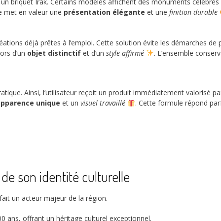
un briquet Irak. Certains modèles affichent des monuments célèbres o
he met en valeur une
présentation élégante
et une
finition durable
tions déjà prêtes à l’emploi. Cette solution évite les démarches de p
lors d’un
objet distinctif
et d’un
style affirmé
. L’ensemble conserve
tique. Ainsi, l’utilisateur reçoit un produit immédiatement valorisé
apparence unique
et un
visuel travaillé
. Cette formule répond par
 de son identité culturelle
fait un acteur majeur de la région.
00 ans
, offrant un héritage culturel exceptionnel.