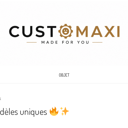
OBJET
k
odèles uniques