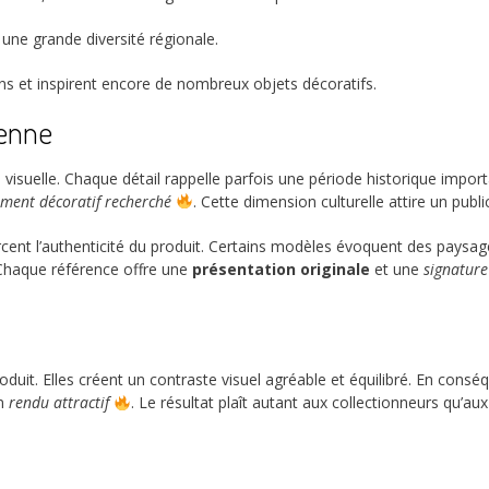
une grande diversité régionale.
ns
et inspirent encore de nombreux objets décoratifs.
ienne
se visuelle. Chaque détail rappelle parfois une période historique impor
ément décoratif recherché
. Cette dimension culturelle attire un public
orcent l’authenticité du produit. Certains modèles évoquent des pays
 Chaque référence offre une
présentation originale
et une
signatur
produit. Elles créent un contraste visuel agréable et équilibré. En consé
n
rendu attractif
. Le résultat plaît autant aux collectionneurs qu’a