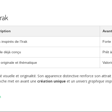
Irak
iption
Avan
 inspirés de l’Irak
Forte 
e déjà conçu
Prêt 
 originale et thématique
Valori
ité visuelle et originalité. Son apparence distinctive renforce son attr
proche met en avant une
création unique
et un
univers graphique insp
n