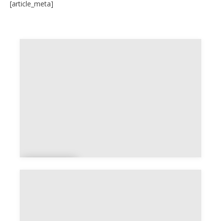
[article_meta]
Vanua
tu