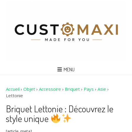
MENU
Accueil
›
Objet
›
Accessoire
›
Briquet
›
Pays
›
Asie
›
Lettonie
Briquet Lettonie : Découvrez le
style unique
[article_meta]