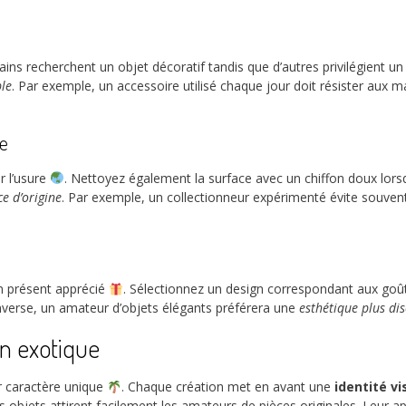
tains recherchent un objet décoratif tandis que d’autres privilégient 
ble
. Par exemple, un accessoire utilisé chaque jour doit résister aux 
me
r l’usure
. Nettoyez également la surface avec un chiffon doux lors
e d’origine
. Par exemple, un collectionneur expérimenté évite souvent 
un présent apprécié
. Sélectionnez un design correspondant aux goû
’inverse, un amateur d’objets élégants préférera une
esthétique plus dis
gn exotique
ur caractère unique
. Chaque création met en avant une
identité vi
es objets attirent facilement les amateurs de pièces originales. Leur a