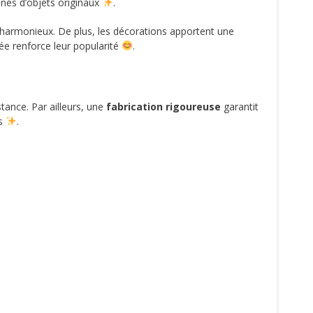
nnés d’objets originaux
.
 harmonieux. De plus, les décorations apportent une
née renforce leur popularité
.
tance. Par ailleurs, une
fabrication rigoureuse
garantit
ps
.