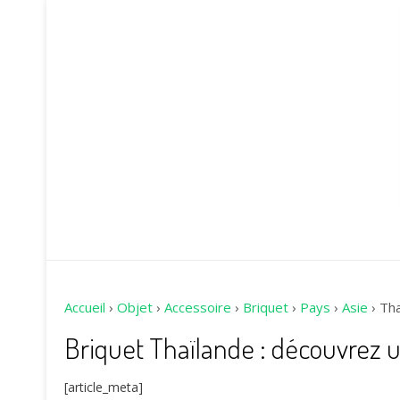
Accueil
›
Objet
›
Accessoire
›
Briquet
›
Pays
›
Asie
›
Tha
Briquet Thaïlande : découvrez 
[article_meta]