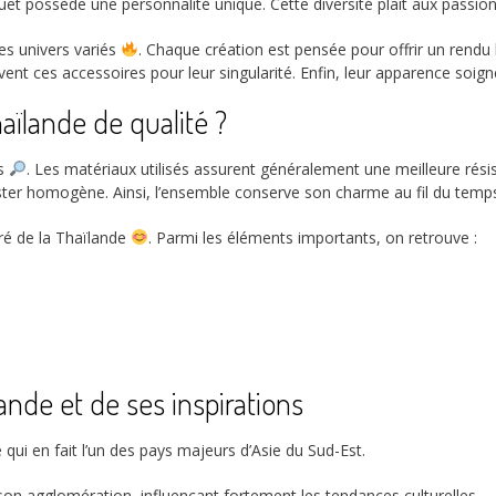
quet possède une personnalité unique. Cette diversité plaît aux passio
es univers variés
. Chaque création est pensée pour offrir un rendu
uvent ces accessoires pour leur singularité. Enfin, leur apparence soig
ïlande de qualité ?
rs
. Les matériaux utilisés assurent généralement une meilleure résis
rester homogène. Ainsi, l’ensemble conserve son charme au fil du tem
iré de la Thaïlande
. Parmi les éléments importants, on retrouve :
ande et de ses inspirations
 qui en fait l’un des pays majeurs d’Asie du Sud-Est.
son agglomération, influençant fortement les tendances culturelles.