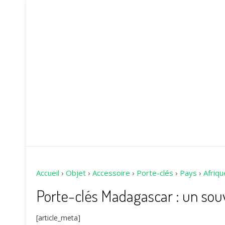
Accueil
›
Objet
›
Accessoire
›
Porte-clés
›
Pays
›
Afriqu
Porte-clés Madagascar : un so
[article_meta]