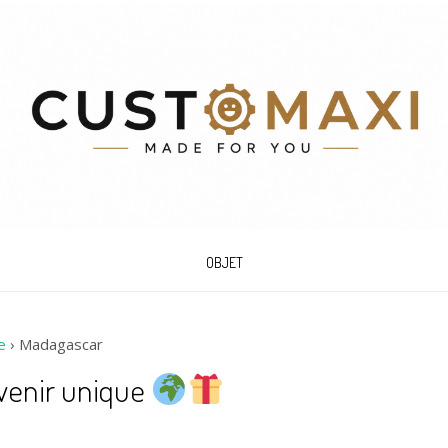
OBJET
e
›
Madagascar
uvenir unique