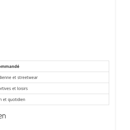
commandé
ienne et streetwear
rtives et loisirs
n et quotidien
en