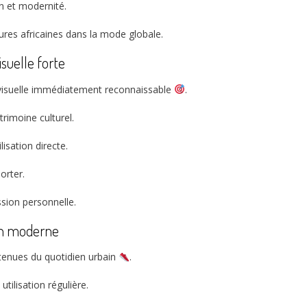
n et modernité.
tures africaines dans la mode globale.
suelle forte
 visuelle immédiatement reconnaissable
.
trimoine culturel.
sation directe.
porter.
ssion personnelle.
ien moderne
tenues du quotidien urbain
.
tilisation régulière.