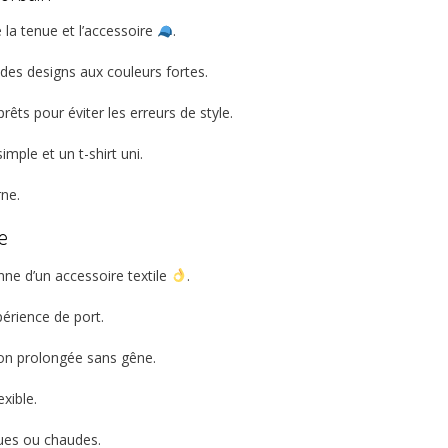
a tenue et l’accessoire
.
des designs aux couleurs fortes.
ts pour éviter les erreurs de style.
imple et un t-shirt uni.
rne.
ge
enne d’un accessoire textile
.
érience de port.
ion prolongée sans gêne.
exible.
gues ou chaudes.