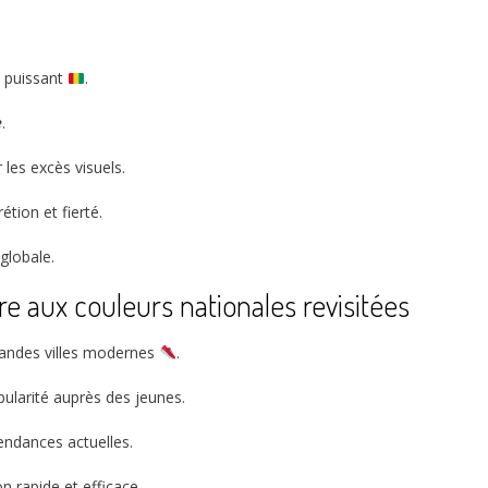
e puissant
.
e
.
les excès visuels.
étion et fierté.
globale.
re aux couleurs nationales revisitées
grandes villes modernes
.
pularité auprès des jeunes.
endances actuelles.
 rapide et efficace.