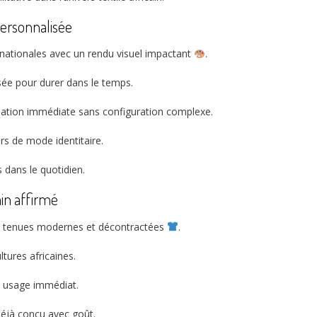
personnalisée
nationales avec un rendu visuel impactant
.
sée pour durer dans le temps.
sation immédiate sans configuration complexe.
rs de mode identitaire.
s dans le quotidien.
in affirmé
les tenues modernes et décontractées
.
ltures africaines.
n usage immédiat.
déjà conçu avec goût.