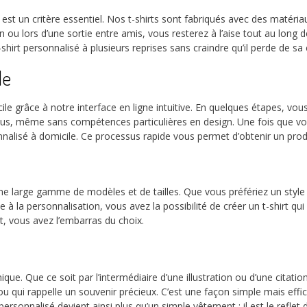
fort est un critère essentiel. Nos t-shirts sont fabriqués avec des maté
 ou lors d’une sortie entre amis, vous resterez à l’aise tout au long d
shirt personnalisé à plusieurs reprises sans craindre qu’il perde de s
de
cile grâce à notre interface en ligne intuitive. En quelques étapes, v
 tous, même sans compétences particulières en design. Une fois que vou
nnalisé à domicile. Ce processus rapide vous permet d’obtenir un pro
ne large gamme de modèles et de tailles. Que vous préfériez un style
 à la personnalisation, vous avez la possibilité de créer un t-shirt q
, vous avez l’embarras du choix.
que. Que ce soit par l’intermédiaire d’une illustration ou d’une citat
ou qui rappelle un souvenir précieux. C’est une façon simple mais effi
onnalisé devient ainsi plus qu’un simple vêtement : il est le reflet 