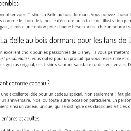
ponibles
naliser votre T-shirt La Belle au bois dormant. Vous pouvez choisir le 
s comme le choix de la police d’écriture ou la taille de l’illustration
gant, il existe une option pour chaque besoin. Ainsi, chacun pourra t
 La Belle au bois dormant pour les fans de 
un excellent choix pour les passionnés de Disney. Ils vous permetten
hirt personnalisé
, vous optez pour un produit qui vous ressemble et qui
sign plus original, ces t-shirts sauront satisfaire toutes vos envies.
ormant comme cadeau ?
t une excellente idée pour un cadeau spécial. Non seulement il fait pla
ur un anniversaire, Noël ou toute autre occasion particulière. En pers
vient ainsi un cadeau unique, qui se distingue des classiques articles 
s enfants et adultes
ut être porté par toute la famille. Que ce soit pour les enfants ou pou