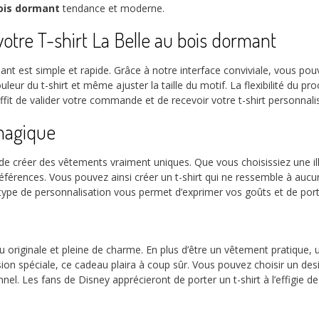
bois dormant
tendance et moderne.
 votre T-shirt La Belle au bois dormant
nt est simple et rapide. Grâce à notre interface conviviale, vous pouv
ouleur du t-shirt et même ajuster la taille du motif. La flexibilité du 
uffit de valider votre commande et de recevoir votre t-shirt personnalis
magique
de créer des vêtements vraiment uniques. Que vous choisissiez une il
férences. Vous pouvez ainsi créer un t-shirt qui ne ressemble à aucun a
. Ce type de personnalisation vous permet d’exprimer vos goûts et de p
au originale et pleine de charme. En plus d’être un vêtement pratique,
ion spéciale, ce cadeau plaira à coup sûr. Vous pouvez choisir un de
nel. Les fans de Disney apprécieront de porter un t-shirt à l’effigie d