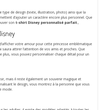
type de design (texte, illustration, photo) ainsi que la
 permettent d’ajouter un caractère encore plus personnel. Que
rouver son
t-shirt Disney personnalisé parfait
.,
Disney
t d’afficher votre amour pour cette princesse emblématique
 saura attirer l’attention de vos amis et proches. Que
 De plus, vous pouvez personnaliser chaque détail pour un
isir, mais il reste également un souvenir magique et
onnalisant le design, vous montrez à la personne que vous
de mode.
r les adultes, il existe des modèles adaptés à toutes les