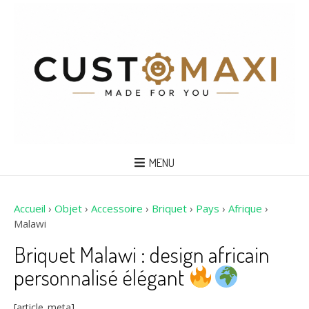
MENU
Accueil
›
Objet
›
Accessoire
›
Briquet
›
Pays
›
Afrique
›
Malawi
Briquet Malawi : design africain
personnalisé élégant
[article_meta]