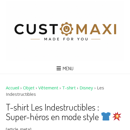
MENU
Accueil
›
Objet
›
Vêtement
›
T-shirt
›
Disney
›
Les
Indestructibles
T-shirt Les Indestructibles :
Super-héros en mode style
[article_meta]