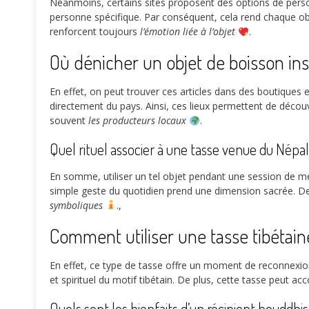
Néanmoins, certains sites proposent des options de person
personne spécifique. Par conséquent, cela rend chaque obje
renforcent toujours
l’émotion liée à l’objet
.
Où dénicher un objet de boisson ins
En effet, on peut trouver ces articles dans des boutiques 
directement du pays. Ainsi, ces lieux permettent de décou
souvent
les producteurs locaux
.
Quel rituel associer à une tasse venue du Népal
En somme, utiliser un tel objet pendant une session de médi
simple geste du quotidien prend une dimension sacrée. De
symboliques
.,
Comment utiliser une tasse tibétain
En effet, ce type de tasse offre un moment de reconnexion d
et spirituel du motif tibétain. De plus, cette tasse peut a
Quels sont les bienfaits d’un récipient bouddhi