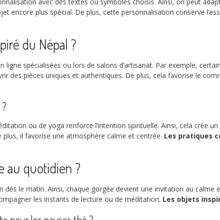
nalisation avec des textes ou symboles choisis. Ainsi, on peut adapt
t encore plus spécial. De plus, cette personnalisation conserve l’ess
piré du Népal ?
en ligne spécialisées ou lors de salons d’artisanat. Par exemple, cert
vrir des pièces uniques et authentiques. De plus, cela favorise le co
 ?
tation ou de yoga renforce l’intention spirituelle. Ainsi, cela crée un
 plus, il favorise une atmosphère calme et centrée.
Les pratiques 
e au quotidien ?
ès le matin. Ainsi, chaque gorgée devient une invitation au calme et à
ccompagner les instants de lecture ou de méditation.
Les objets inspi
ste pour les pauses thé ?