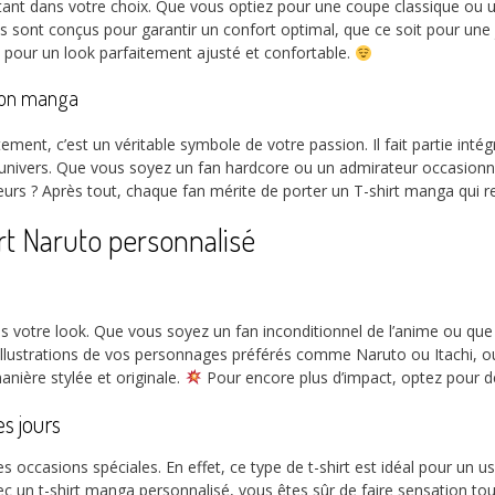
nt dans votre choix. Que vous optiez pour une coupe classique ou une
rts sont conçus pour garantir un confort optimal, que ce soit pour un
d pour un look parfaitement ajusté et confortable.
tion manga
ment, c’est un véritable symbole de votre passion. Il fait partie inté
 univers. Que vous soyez un fan hardcore ou un admirateur occasionnel
eurs ? Après tout, chaque fan mérite de porter un T-shirt manga qui r
rt Naruto personnalisé
ns votre look. Que vous soyez un fan inconditionnel de l’anime ou que
 illustrations de vos personnages préférés comme Naruto ou Itachi, 
nière stylée et originale.
Pour encore plus d’impact, optez pour d
s jours
s occasions spéciales. En effet, ce type de t-shirt est idéal pour un
 un t-shirt manga personnalisé, vous êtes sûr de faire sensation tout 